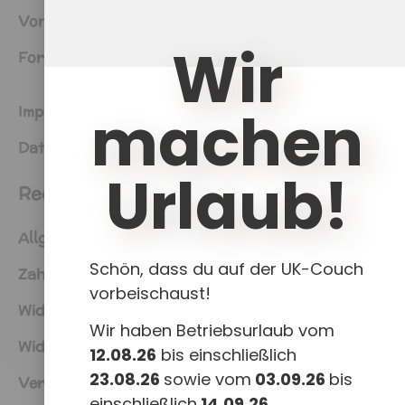
Von Sand bis Starwars
Wir
Fortbildungen Katalog Download
machen
Impressum
Datenschutz
Urlaub!
Rechtliches
Allgemeine Geschäftsbedingungen
Schön, dass du auf der UK-Couch
Zahlungsweisen
vorbeischaust!
Widerruf für digitale Inhalte
Wir haben Betriebsurlaub vom
Widerruf
12.08.26
bis einschließlich
23.08.26
sowie vom
03.09.26
bis
Versand & Lieferung
einschließlich
14.09.26
.