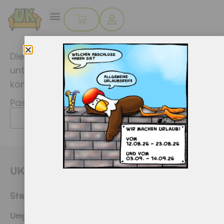
Dieser Inhalt ist passwortgeschützt. Bitte gib
unten das Passwort ein, um ihn anzeigen zu
können.
Passwort:
UKCouch - Fortbildungen
Startseite
Umgang mit herausforderndem Verhalten